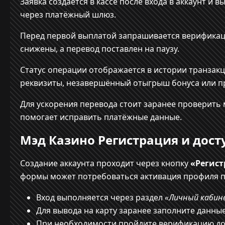
Заявка создаётся в кассе после входа в аккаунт и
через платёжный шлюз.
Перед первой выплатой запрашивается верификаци
снижены, а перевод поставлен на паузу.
Статус операции отображается в истории транзакц
реквизиты, незавершённый отыгрыш бонуса или п
Для ускорения перевода стоит заранее проверить
помогает исправить платёжные данные.
Мэд Казино Регистрация и дост
Создание аккаунта проходит через кнопку
«Регист
формы может потребоваться активация профиля по
Вход выполняется через раздел
«Личный кабин
Для вывода на карту заранее заполните данны
При необходимости пройдите верификацию до