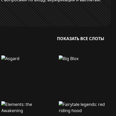
ПОКАЗАТЬ ВСЕ СЛОТЫ