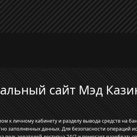
альный сайт Мэд Кази
ом к личному кабинету и разделу вывода средств на ба
тно заполненных данных. Для безопасности операций и
 пользователей доступна 24/7 и помогает разобраться